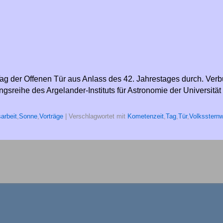
Tag der Offenen Tür aus Anlass des 42. Jahrestages durch. Verb
gsreihe des Argelander-Instituts für Astronomie der Universitä
sarbeit
,
Sonne
,
Vorträge
|
Verschlagwortet mit
Kometenzeit
,
Tag
,
Tür
,
Volkssternw