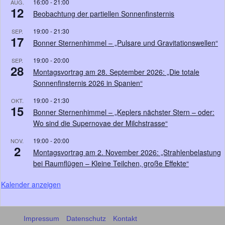
16:00
-
21:00
AUG.
12
Beobachtung der partiellen Sonnenfinsternis
19:00
-
21:30
SEP.
17
Bonner Sternenhimmel – „Pulsare und Gravitationswellen“
19:00
-
20:00
SEP.
28
Montagsvortrag am 28. September 2026: „Die totale
Sonnenfinsternis 2026 in Spanien“
19:00
-
21:30
OKT.
15
Bonner Sternenhimmel – „Keplers nächster Stern – oder:
Wo sind die Supernovae der Milchstrasse“
19:00
-
20:00
NOV.
2
Montagsvortrag am 2. November 2026: „Strahlenbelastung
bei Raumflügen – Kleine Teilchen, große Effekte“
Kalender anzeigen
Impressum
Datenschutz
Kontakt