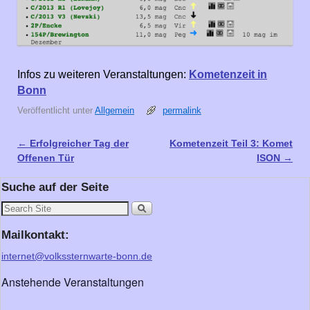
Infos zu weiteren Veranstaltungen:
Kometenzeit in
Bonn
Veröffentlicht unter
Allgemein
permalink
←
Erfolgreicher Tag der
Kometenzeit Teil 3: Komet
Artikelnavigation
Offenen Tür
ISON
→
Suche auf der Seite
Mailkontakt:
internet@volkssternwarte-bonn.de
Anstehende Veranstaltungen