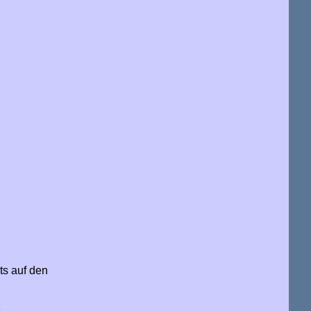
ts auf den
k