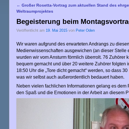
←
Großer Rosetta-Vortrag zum aktuellen Stand des ehrge
Artikelnavigation
Weltraumprojektes
Begeisterung beim Montagsvortra
Veröffentlicht am
19. Mai 2015
von
Peter Oden
Wir waren aufgrund des erwarteten Andrangs zu diesem
Medienwissenschaften ausgewichen (an dieser Stelle eb
wurden wir vom Ansturm förmlich überrolt. 76 Zuhörer 
bequem gemacht und über 20 weitere Zuhörer folgten 
18:50 Uhr die „Tore dicht gemacht“ werden, so dass 30 
was wir selbst auch außerordentlich bedauert haben.
Neben vielen fachlichen Informationen gelang es dem R
den Spaß und die Emotionen in der Arbeit an diesem Pr