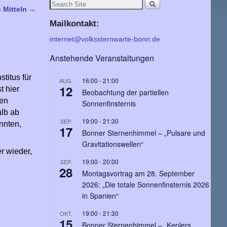
 Mitteln
→
Mailkontakt:
internet@volkssternwarte-bonn.de
Anstehende Veranstaltungen
titus für
16:00
-
21:00
AUG.
12
t hier
Beobachtung der partiellen
hen
Sonnenfinsternis
alb ab
19:00
-
21:30
SEP.
nnten,
17
Bonner Sternenhimmel – „Pulsare und
Gravitationswellen“
r wieder,
19:00
-
20:00
SEP.
28
Montagsvortrag am 28. September
2026: „Die totale Sonnenfinsternis 2026
in Spanien“
19:00
-
21:30
OKT.
15
Bonner Sternenhimmel – „Keplers