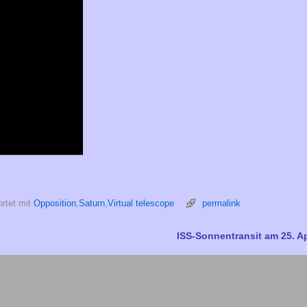
rtet mit
Opposition
,
Saturn
,
Virtual telescope
permalink
ISS-Sonnentransit am 25. A