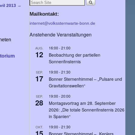
pril 2013
→
Mailkontakt:
internet@volkssternwarte-bonn.de
Anstehende Veranstaltungen
neten
16:00
-
21:00
AUG.
12
Beobachtung der partiellen
atorium
Sonnenfinsternis
19:00
-
21:30
SEP.
17
Bonner Sternenhimmel – „Pulsare und
Gravitationswellen“
19:00
-
20:00
SEP.
28
Montagsvortrag am 28. September
2026: „Die totale Sonnenfinsternis 2026
in Spanien“
19:00
-
21:30
OKT.
15
Bonner Sternenhimmel – „Keplers