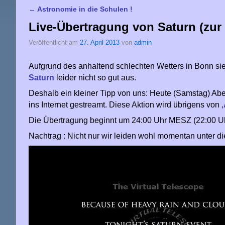
←
Astronomie in die Schulen !
Artikelnavigation
Live-Übertragung von Saturn (zur
Veröffentlicht am
27. April 2013
von
admin
Aufgrund des anhaltend schlechten Wetters in Bonn si
Saturn
leider nicht so gut aus.
Deshalb ein kleiner Tipp von uns: Heute (Samstag) 
ins Internet gestreamt. Diese Aktion wird übrigens von ‚
Die Übertragung beginnt um 24:00 Uhr MESZ (22:00 Uh
Nachtrag : Nicht nur wir leiden wohl momentan unter d