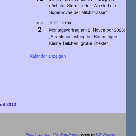
nächster Stern – oder: Wo sind die
Supernovae der Milchstrasse“
19:00
-
20:00
NOV.
2
Montagsvortrag am 2. November 2026:
„Strahlenbelastung bei Raumflügen –
Kleine Teilchen, große Effekte“
Kalender anzeigen
pril 2013
→
Proudly powered by WordPress
Aspen by
WP Weaver