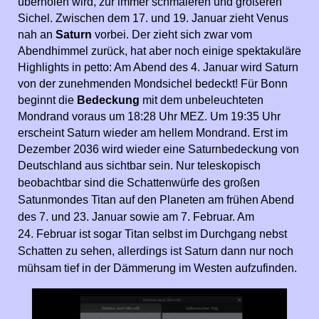
überholen wird, zur immer schmaleren und größeren
Sichel. Zwischen dem 17. und 19. Januar zieht Venus
nah an
Saturn
vorbei. Der zieht sich zwar vom
Abendhimmel zurück, h
at aber noch einige spektakuläre
Highlights in petto: Am Abend des 4. Januar wird Saturn
von der zunehmenden Mondsichel bedeckt! Für Bonn
beginnt die
Bedeckung
mit dem unbeleuchteten
Mondrand voraus um 18:28 Uhr MEZ. Um 19:35 Uhr
erscheint Saturn wieder am hellem Mondrand. Erst im
Dezember 2036 wird wieder eine Saturnbedeckung von
Deutschland aus sichtbar sein.
Nur teleskopisch
beobachtbar sind die Schattenwürfe des großen
Satunmondes Titan auf den Planeten am frühen Abend
des 7. und 23. Januar sowie am 7. Februar. Am
24. Februar ist sogar Titan selbst im Durchgang nebst
Schatten zu sehen, allerdings ist Saturn dann nur noch
mühsam tief in der Dämmerung im Westen aufzufinden.