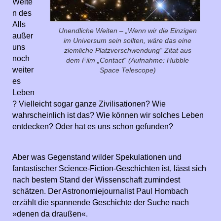
Weite
n des
Alls
Unendliche Weiten – „Wenn wir die Einzigen
außer
im Universum sein sollten, wäre das eine
uns
ziemliche Platzverschwendung“ Zitat aus
noch
dem Film „Contact“ (Aufnahme: Hubble
weiter
Space Telescope)
es
Leben
? Vielleicht sogar ganze Zivilisationen? Wie
wahrscheinlich ist das? Wie können wir solches Leben
entdecken? Oder hat es uns schon gefunden?
Aber was Gegenstand wilder Spekulationen und
fantastischer Science-Fiction-Geschichten ist, lässt sich
nach bestem Stand der Wissenschaft zumindest
schätzen. Der Astronomiejournalist Paul Hombach
erzählt die spannende Geschichte der Suche nach
»denen da draußen«.