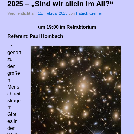
2025 – „Sind wir allein im All?“
Veröffentlicht am
12. Februar 2025
von
Patrick Cremer
um 19:00 im Refraktorium
Referent: Paul Hombach
Es
gehört
zu
den
große
n
Mens
chheit
sfrage
n:
Gibt
es in
den