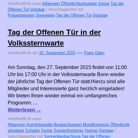
Veröffentlicht unter
Allgemein
,
Öffentlichkeitsarbeit
,
Sonne
,
Tag der
Offenen Tür
,
Vorträge
|
Verschlagwortet mit
Präsentationen
,
Sternwarte
,
Tag der Offenen Tür
,
Vorträge
Tag der Offenen Tür in der
Volkssternwarte
Veröffentlicht am
15. September 2015
von
Peter Oden
Am Sonntag, den 27. September 2015 findet von 11:00
Uhr bis 17:00 Uhr in der Volkssternwarte Bonn wieder
der jährliche Tag der Offenen Tür statt.Hierzu sind alle
Mitglieder und Interessierte ganz herzlich eingeladen!
Wir bieten Ihnen wieder einmal ein umfangreiches
Programm: …
Weiterlesen
→
Veröffentlicht unter
Allgemein
,
Astrofotografie
,
Beobachtungen
,
Mondfinsternis
,
Öffentlichk
eitsarbeit
,
Schulen
,
Sonne
,
Sonnenfinsternis
,
Vortrag
,
Vorträge
|
Verschlagwortet mit
Sonnenbeobachtung
,
Tag der Offenen